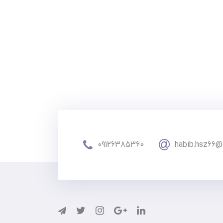
09126385360
habib.hsz66@