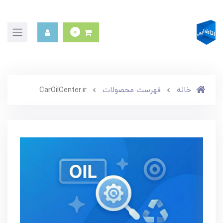
0
خانه
فهرست محصولات
CarOilCenter.ir